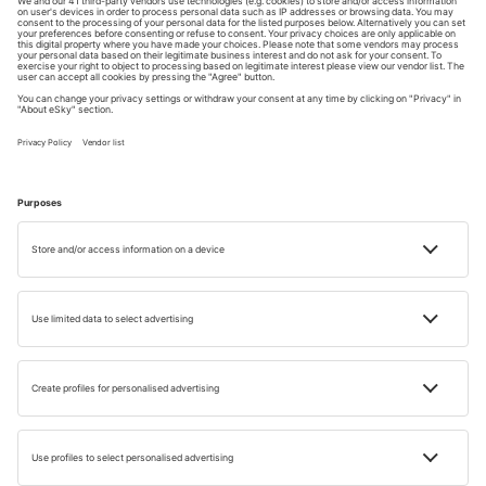
a pohodlně si naplánujte svoji cestu.
4.6