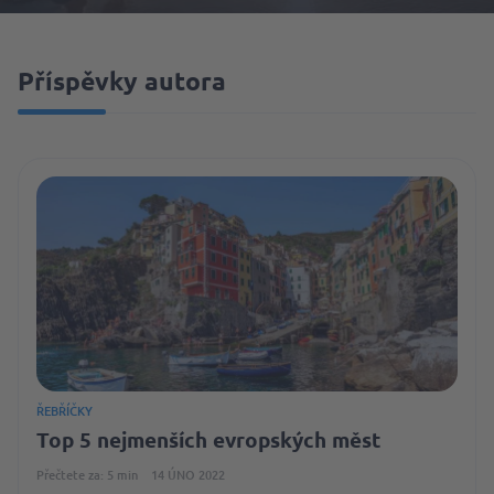
Příspěvky autora
ŘEBŘÍČKY
Top 5 nejmenších evropských měst
Přečtete za: 5 min
14 ÚNO 2022