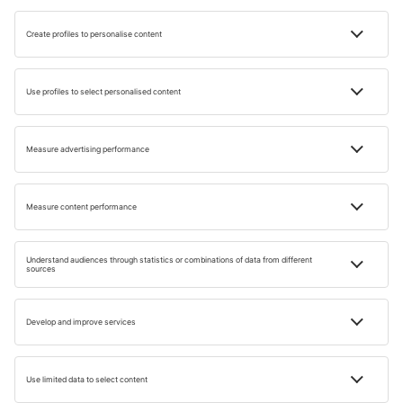
Cestovatelské
inspirace pro vás
Objevte nový způsob cestování s naším newsletterem!
E-MAIL