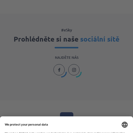
#eSky
Prohlédněte si naše
sociální sítě
NAJDĚTE NÁS
Stáhněte si
naši aplikaci