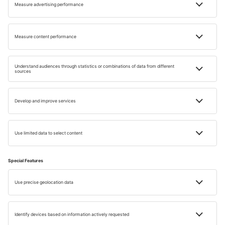
INSPIRACE
Kanárské ostrovy – léto na dosah ruky
Přečtete za: 5 min
13 SRP 2024
Natalia Maszkowska
ŘEBŘÍČKY