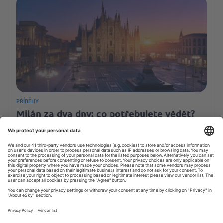
PŘÍBĚHY
Milán za dva dny: co potřebujete vědět?
Přečtete za: 4 min
21 LIS 2025
Plaamkaa