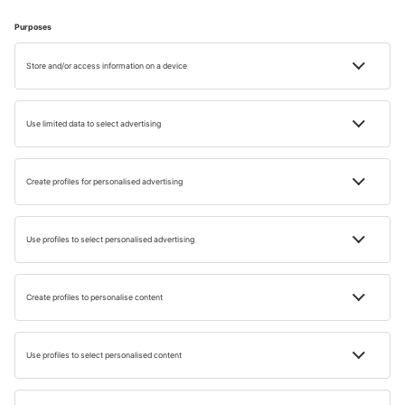
ŘEBŘÍČKY
Top 5 instagramových míst v Barceloně!
Přečtete za: 4 min
30 ŘÍJ 2025
Małgorzata Milian