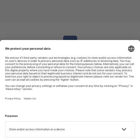
Stáhněte si
naši aplikaci
a pohodlně si naplánujte svoji cestu.
4.6