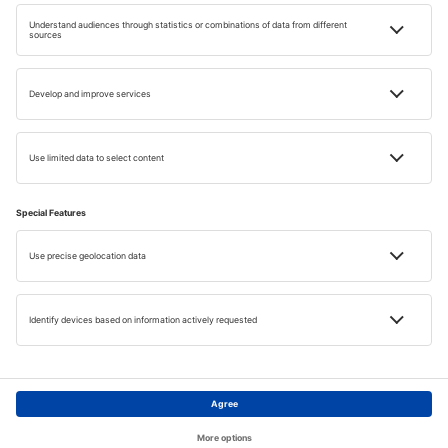
Cestovatelské
inspirace pro vás
Objevte nový způsob cestování s naším newsletterem!
E-MAIL
Souhlasím s odběrem marketingových informací
(formou newsletteru) od eSky.pl S.A. na mnou uvedenou
e-mailovou adresu.