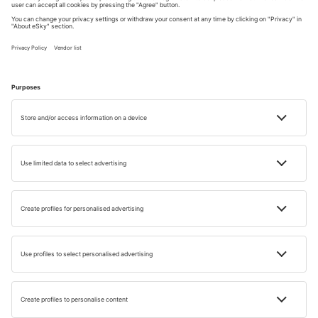
budou vypadat skvěle na každé fotografii. Najdete zde
dvě dekorativní pouliční lampy, které patří mezi vůbec
první Gaudího díla, které si město objednalo. Mezi další
místa spojená s tímto slavným umělcem patří La Sagrada
Familia, která se stále staví, Casa Batlló, barevný park Parc
Güell a Casa Mila. Pozorně se rozhlédněte, protože stopy
tohoto ikonického katalánského umělce lze v Barceloně
najít téměř na každém kroku.
Letenky do Barcelony