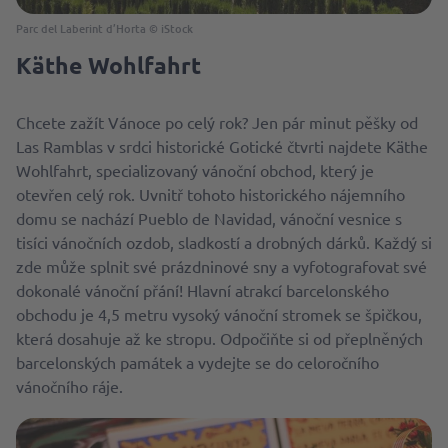
Parc del Laberint d’Horta © iStock
Käthe Wohlfahrt
Chcete zažít Vánoce po celý rok? Jen pár minut pěšky od
Las Ramblas v srdci historické Gotické čtvrti najdete Käthe
Wohlfahrt, specializovaný vánoční obchod, který je
otevřen celý rok. Uvnitř tohoto historického nájemního
domu se nachází Pueblo de Navidad, vánoční vesnice s
tisíci vánočních ozdob, sladkostí a drobných dárků. Každý si
zde může splnit své prázdninové sny a vyfotografovat své
dokonalé vánoční přání! Hlavní atrakcí barcelonského
obchodu je 4,5 metru vysoký vánoční stromek se špičkou,
která dosahuje až ke stropu. Odpočiňte si od přeplněných
barcelonských památek a vydejte se do celoročního
vánočního ráje.