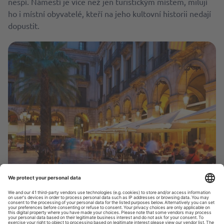
nespí. Náměstí je více než jen turistickým místem, milují
ho i místní obyvatelé, kteří na jeho kultovní historii nedají
dopustit.
Plaça Reial © iStock
Fontána, palmy a lucerny na Plaça Reial jsou nádherné a