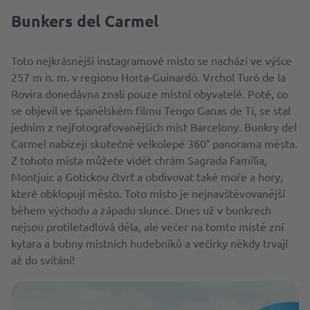
Bunkers del Carmel
Toto nejkrásnější instagramové místo se nachází ve výšce
257 m n. m. v regionu Horta-Guinardó. Vrchol Turó de la
Rovira donedávna znali pouze místní obyvatelé. Poté, co
se objevil ve španělském filmu Tengo Ganas de Tí, se stal
jedním z nejfotografovanějších míst Barcelony. Bunkry del
Carmel nabízejí skutečně velkolepé 360° panorama města.
Z tohoto místa můžete vidět chrám Sagrada Familia,
Montjuic a Gotickou čtvrť a obdivovat také moře a hory,
které obklopují město. Toto místo je nejnavštěvovanější
během východu a západu slunce. Dnes už v bunkrech
nejsou protiletadlová děla, ale večer na tomto místě zní
kytara a bubny místních hudebníků a večírky někdy trvají
až do svítání!