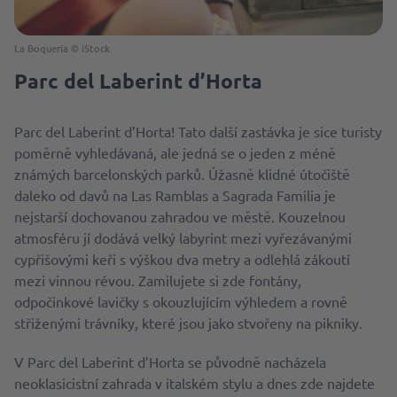
La Boqueria © iStock
Parc del Laberint d’Horta
Parc del Laberint d’Horta! Tato další zastávka je sice turisty
poměrně vyhledávaná, ale jedná se o jeden z méně
známých barcelonských parků. Úžasně klidné útočiště
daleko od davů na Las Ramblas a Sagrada Familia je
nejstarší dochovanou zahradou ve městě. Kouzelnou
atmosféru jí dodává velký labyrint mezi vyřezávanými
cypřišovými keři s výškou dva metry a odlehlá zákoutí
mezi vinnou révou. Zamilujete si zde fontány,
odpočinkové lavičky s okouzlujícím výhledem a rovně
střiženými trávníky, které jsou jako stvořeny na pikniky.
V Parc del Laberint d’Horta se původně nacházela
neoklasicistní zahrada v italském stylu a dnes zde najdete