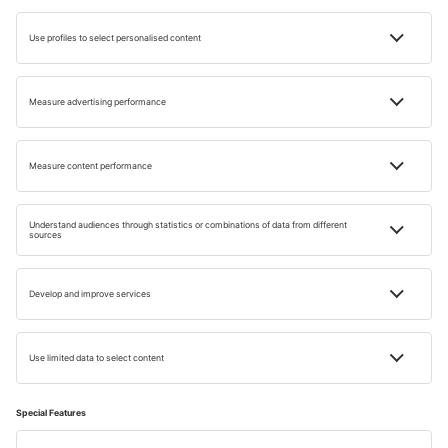
Hotely v Barceloně
FAQ
Které místo v Barceloně nabízí skutečně
velkolepé 360° panorama města?
Co můžete obdivovat v La Boqueria na Las
Ramblas?
Co je nejlepší navštívit během dne v Barceloně?