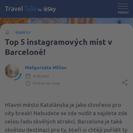
MENU
ŘEBŘÍČKY
Top 5 instagramových míst v
Barceloně!
Małgorzata Milian
30 Říj 2025
Přečtete za: 4 min
Hlavní město Katalánska je jako stvořeno pro
city break! Nebudete se zde nudit a najdete zde
celou řadu skvělých atrakcí. Barcelona je také
skvělou destinací pro ty, kteří si chtějí pořídit ty