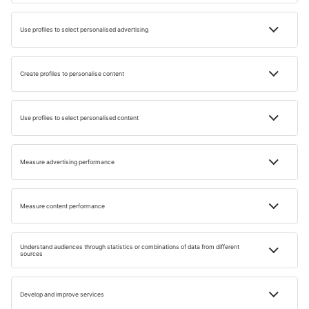
Cestovatelské
inspirace pro vás
Objevte nový způsob cestování s naším newsletterem!