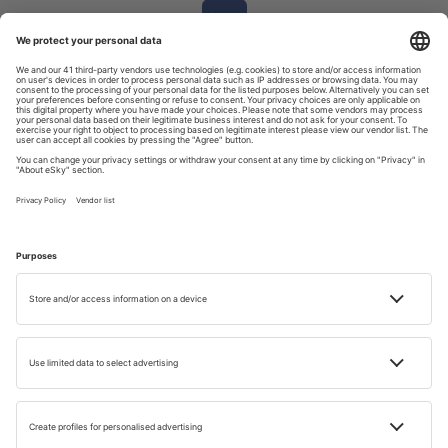
Stáhněte si
naši aplikaci
a pohodlně si naplánujte svoji cestu.
4.6