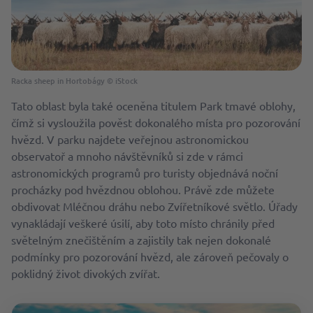
Racka sheep in Hortobágy © iStock
Tato oblast byla také oceněna titulem Park tmavé oblohy,
čímž si vysloužila pověst dokonalého místa pro pozorování
hvězd. V parku najdete veřejnou astronomickou
observatoř a mnoho návštěvníků si zde v rámci
astronomických programů pro turisty objednává noční
procházky pod hvězdnou oblohou. Právě zde můžete
obdivovat Mléčnou dráhu nebo Zvířetníkové světlo. Úřady
vynakládají veškeré úsilí, aby toto místo chránily před
světelným znečištěním a zajistily tak nejen dokonalé
podmínky pro pozorování hvězd, ale zároveň pečovaly o
poklidný život divokých zvířat.