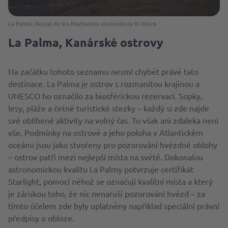
La Palma, Roque de los Muchachos observatory © iStock
La Palma, Kanárské ostrovy
Na začátku tohoto seznamu nesmí chybět právě tato
destinace. La Palma je ostrov s rozmanitou krajinou a
UNESCO ho označilo za biosférickou rezervaci. Sopky,
lesy, pláže a četné turistické stezky – každý si zde najde
své oblíbené aktivity na volný čas. To však ani zdaleka není
vše. Podmínky na ostrově a jeho poloha v Atlantickém
oceánu jsou jako stvořeny pro pozorování hvězdné oblohy
– ostrov patří mezi nejlepší místa na světě. Dokonalou
astronomickou kvalitu La Palmy potvrzuje certifikát
Starlight, pomocí něhož se označují kvalitní místa a který
je zárukou toho, že nic nenaruší pozorování hvězd – za
tímto účelem zde byly uplatněny například speciální právní
předpisy o obloze.