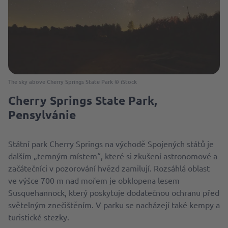
The sky above Cherry Springs State Park © iStock
Cherry Springs State Park,
Pensylvánie
Státní park Cherry Springs na východě Spojených států je
dalším „temným místem“, které si zkušení astronomové a
začátečníci v pozorování hvězd zamilují. Rozsáhlá oblast
ve výšce 700 m nad mořem je obklopena lesem
Susquehannock, který poskytuje dodatečnou ochranu před
světelným znečištěním. V parku se nacházejí také kempy a
turistické stezky.