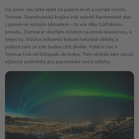
Na závěr nás čeká výlet za polární kruh a norské město
Tromsø. Skandinávská krajina zde vytváří harmonické duo
s poměrně mírným klimatem – to vše díky Golfskému
proudu. Tromsø je skvělým místem na zimní dovolenou, a
nejen tu. Všichni milovníci krásné hvězdné oblohy a
polární záře se zde budou cítit skvěle. Polární noc v
Tromsø trvá od listopadu do ledna. Toto období vám zaručí
výborné podmínky pro pozorování noční oblohy.