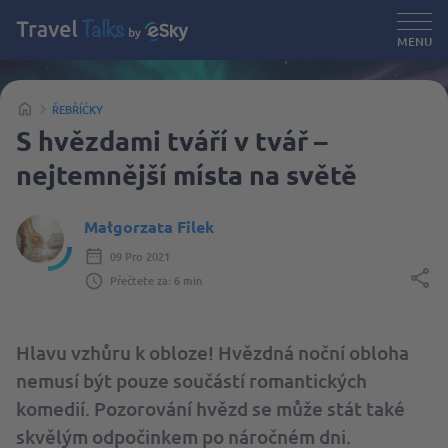
MENU
ŘEBŘÍČKY
S hvězdami tváří v tvář –
nejtemnější místa na světě
Małgorzata Filek
09 Pro 2021
Přečtete za: 6 min
Hlavu vzhůru k obloze! Hvězdná noční obloha
nemusí být pouze součástí romantických
komedií. Pozorování hvězd se může stát také
skvělým odpočinkem po náročném dni.