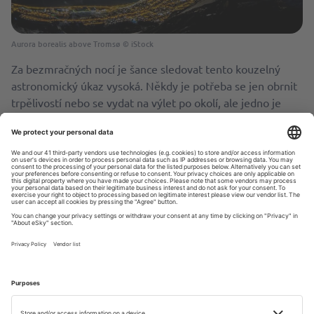
Aurora borealis above Tromsø © iStock
Za bezmračných nocí je šance sledovat tento kouzelný
astronomický úkaz vysoká. Někdy je potřeba se jen obrnit
trpělivostí nebo se vydat na výlet po okolí, ale jedno je
jisté – i když se v danou noc polární záře neobjeví, pohled
na nespočet hvězd na obloze vám to zaručeně vynahradí.
Jedinečné vzpomínky vám zaručí také účast na
profesionálním pozorování oblohy pod dohledem
odborníka. Zavede vás nejen na místa s nejlepším
výhledem, ale pořídí vám také nádherné fotografie na
památku.