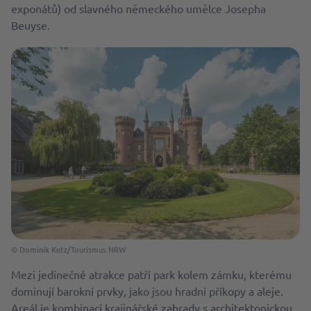
exponátů) od slavného německého umělce Josepha
Beuyse.
© Dominik Ketz/Tourismus NRW
Mezi jedinečné atrakce patří park kolem zámku, kterému
dominují barokní prvky, jako jsou hradní příkopy a aleje.
Areál je kombinací krajinářské zahrady s architektonickou,