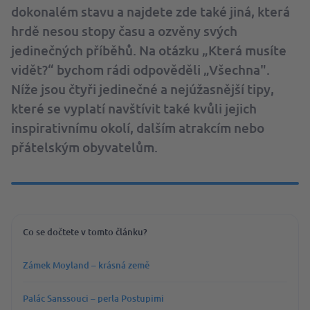
dokonalém stavu a najdete zde také jiná, která
hrdě nesou stopy času a ozvěny svých
jedinečných příběhů. Na otázku „Která musíte
vidět?“ bychom rádi odpověděli „Všechna".
Níže jsou čtyři jedinečné a nejúžasnější tipy,
které se vyplatí navštívit také kvůli jejich
inspirativnímu okolí, dalším atrakcím nebo
přátelským obyvatelům.
Co se dočtete v tomto článku?
Zámek Moyland – krásná země
Palác Sanssouci – perla Postupimi