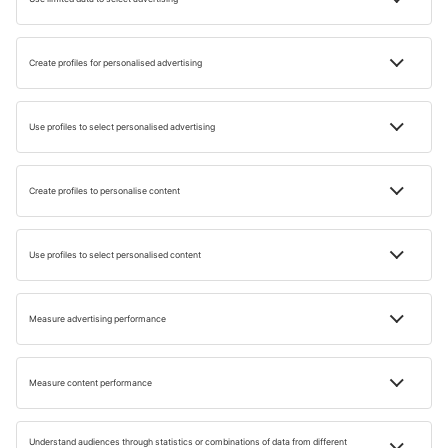
Zamek Mespelbrunn © iStock
Zajímavostí je, že zámek Mespelbrunn je od roku 1412 ve
vlastnictví rodu Echterů, kteří dodnes žijí v jeho jižním
křídle. Severní část objektu byla návštěvníkům
zpřístupněna krátce po skončení 2. světové války.