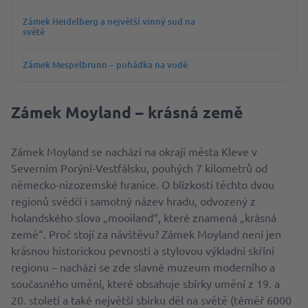
Zámek Heidelberg a největší vinný sud na
světě
Zámek Mespelbrunn – pohádka na vodě
Zámek Moyland – krásná země
Zámek Moyland se nachází na okraji města Kleve v
Severním Porýní-Vestfálsku, pouhých 7 kilometrů od
německo-nizozemské hranice. O blízkosti těchto dvou
regionů svědčí i samotný název hradu, odvozený z
holandského slova „mooiland“, které znamená „krásná
země“. Proč stojí za návštěvu? Zámek Moyland není jen
krásnou historickou pevností a stylovou výkladní skříní
regionu – nachází se zde slavné muzeum moderního a
současného umění, které obsahuje sbírky umění z 19. a
20. století a také největší sbírku děl na světě (téměř 6000