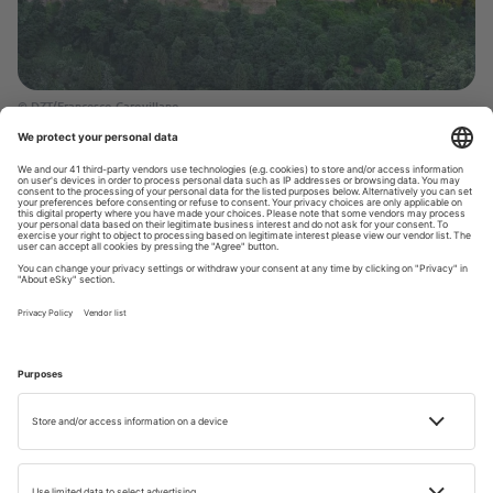
© DZT/Francesco Carovillano
Zámek Mespelbrunn – pohádka na
vodě
V malebném Bavorsku, na okraji města Mespelbrunn,
můžete navštívit zámek Mespelbrunn, který vypadá jako z
pohádky, protože je postavený na vodě. Je to jedna z
největších atrakcí regionu. Během válek byl hrad díky své
poněkud skryté poloze prakticky nepoškozen a svou
původní renesanční krásu si uchoval dodnes. Návštěvnost
pevnosti zvýšila i… účast ve filmu. V roce 1957 byl zámek
Mespelbrunn jedním z míst, kde se odehrával německý
film „Das Wirtshaus im Spessart“ („The Spessart Inn“,
1958), podle románu Wilhelma Hauffa.