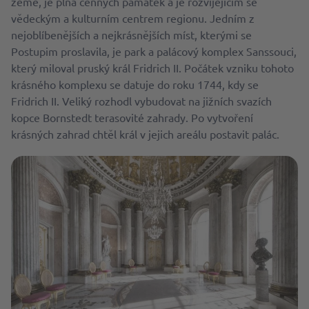
země, je plná cenných památek a je rozvíjejícím se
vědeckým a kulturním centrem regionu. Jedním z
nejoblíbenějších a nejkrásnějších míst, kterými se
Postupim proslavila, je park a palácový komplex Sanssouci,
který miloval pruský král Fridrich II. Počátek vzniku tohoto
krásného komplexu se datuje do roku 1744, kdy se
Fridrich II. Veliký rozhodl vybudovat na jižních svazích
kopce Bornstedt terasovité zahrady. Po vytvoření
krásných zahrad chtěl král v jejich areálu postavit palác.