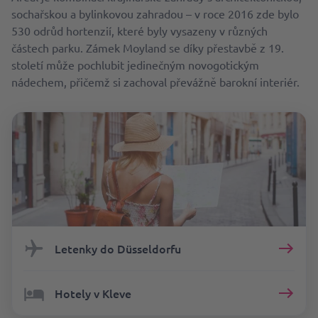
sochařskou a bylinkovou zahradou – v roce 2016 zde bylo
530 odrůd hortenzií, které byly vysazeny v různých
částech parku. Zámek Moyland se díky přestavbě z 19.
století může pochlubit jedinečným novogotickým
nádechem, přičemž si zachoval převážně barokní interiér.
Letenky do Düsseldorfu
Hotely v Kleve