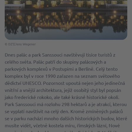
© DZT/Jens Wegener
Dnes palác a park Sanssouci navštěvují tisíce turistů z
celého světa. Palác patří do skupiny palácových a
parkových komplexů v Postupimi a Berlíně. Celý tento
komplex byl v roce 1990 zařazen na seznam světového
dědictví UNESCO. Pozornost upoutá nejen jeho jedinečná
vnitřní a vnější architektura, jejíž osobitý styl byl popsán
jako frederické rokoko, ale také krásné historické okolí.
Park Sanssouci má rozlohu 298 hektarů a je atrakcí, kterou
se vyplatí navštívit na celý den. Kromě zmíněných paláců
se v parku nachází mnoho dalších historických budov, které
musíte vidět, včetně kostela míru, římských lázní, Nové