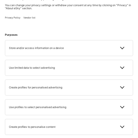
jedinečných měst světa. Benátky se svými 117 ostrovy,
které jsou propojené mosty, jsou úžasné a malebné v
každém ročním období. Většina turistů přijíždí jen na pár
hodin, ale vyplatí se zůstat přes noc nebo déle, abyste si
užily večerní klid. Kromě všech obvyklých benátských
turistických míst doporučuji klidné náměstí Piazza San
Marco. Poté naskočte na vaporetto (benátský veřejný
vodní autobus) a vydejte se na ostrov Burano, známý
svými barevnými domy. Mohu vás ujistit, že vy a vaše
kamarádky na tento výlet nikdy nezapomenete!