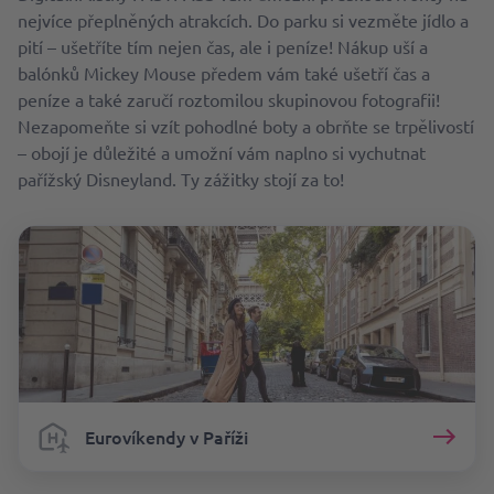
nejvíce přeplněných atrakcích. Do parku si vezměte jídlo a
pití – ušetříte tím nejen čas, ale i peníze! Nákup uší a
balónků Mickey Mouse předem vám také ušetří čas a
peníze a také zaručí roztomilou skupinovou fotografii!
Nezapomeňte si vzít pohodlné boty a obrňte se trpělivostí
– obojí je důležité a umožní vám naplno si vychutnat
pařížský Disneyland. Ty zážitky stojí za to!
Eurovíkendy v Paříži