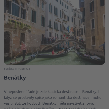
Benátky © Plaamkaa
Benátky
V neposlední řadě je zde klasická destinace – Benátky. I
když se proslavily spíše jako romantická destinace, mohu
vás ujistit, že kdybych Benátky měla navštívit znovu,
udělala bych to s přítelkyněmi. Proč? Benátky jsou tak