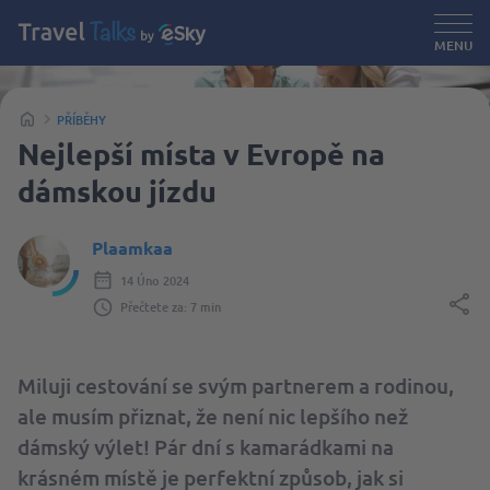
MENU
PŘÍBĚHY
Nejlepší místa v Evropě na
dámskou jízdu
Plaamkaa
14 Úno 2024
Přečtete za: 7 min
Miluji cestování se svým partnerem a rodinou,
ale musím přiznat, že není nic lepšího než
dámský výlet! Pár dní s kamarádkami na
krásném místě je perfektní způsob, jak si