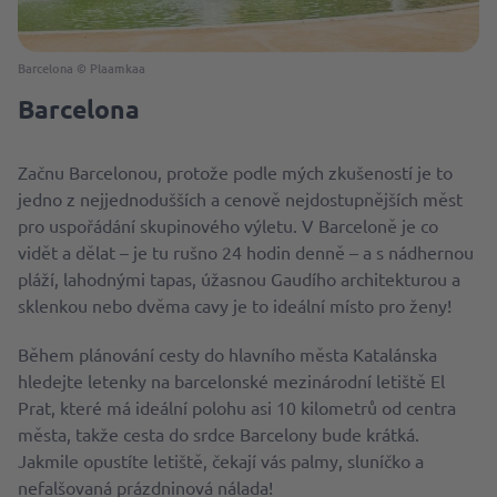
Barcelona © Plaamkaa
Barcelona
Začnu Barcelonou, protože podle mých zkušeností je to
jedno z nejjednodušších a cenově nejdostupnějších měst
pro uspořádání skupinového výletu. V Barceloně je co
vidět a dělat – je tu rušno 24 hodin denně – a s nádhernou
pláží, lahodnými tapas, úžasnou Gaudího architekturou a
sklenkou nebo dvěma cavy je to ideální místo pro ženy!
Během plánování cesty do hlavního města Katalánska
hledejte letenky na barcelonské mezinárodní letiště El
Prat, které má ideální polohu asi 10 kilometrů od centra
města, takže cesta do srdce Barcelony bude krátká.
Jakmile opustíte letiště, čekají vás palmy, sluníčko a
nefalšovaná prázdninová nálada!