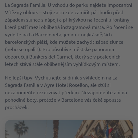
La Sagrada Familia. U vchodu do parku najdete impozantní
Vítězný oblouk – stojí za to zde zamířit pár hodin před
západem slunce s nápoji a přikrývkou na focení u fontány,
která patří mezi oblíbená instagramová místa. Po focení se
vydejte na La Barceloneta, jednu z nejkrásnějších
barcelonských pláží, kde můžete zachytit západ slunce
(nebo se opálit!). Pro působivé městské panorama
doporučuji Bunkers del Carmel, který se v posledních
letech stává stále oblíbenějším vyhlídkovým místem.
Nejlepší tipy: Vychutnejte si drink s výhledem na La
Sagrada Familia v Ayre Hotel Rosellon, ale stůl si
nezapomeňte rezervovat předem. Nezapomeňte ani na
pohodlné boty, protože v Barceloně vás čeká spousta
procházek!