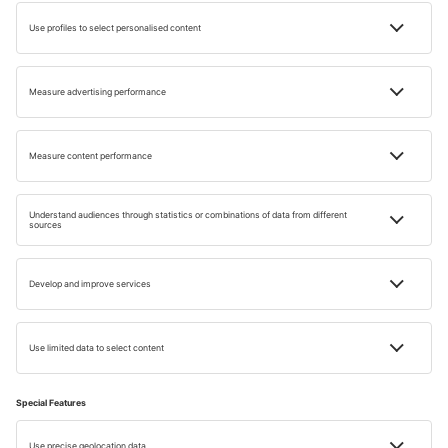
Eurovíkendy v Benátkách
FAQ
Jaké jsou doporučené destinace pro dámské
cestování?
Které památky by měly navštívit ženy, které
cestují do Barcelony?
Jaké jsou doporučení pro návštěvu Disneylandu
Paris?