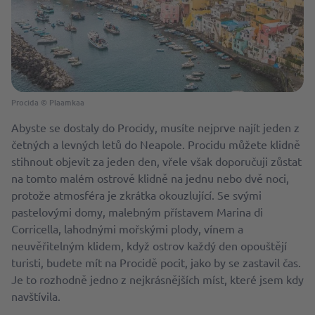
Procida © Plaamkaa
Abyste se dostaly do Procidy, musíte nejprve najít jeden z
četných a levných letů do Neapole. Procidu můžete klidně
stihnout objevit za jeden den, vřele však doporučuji zůstat
na tomto malém ostrově klidně na jednu nebo dvě noci,
protože atmosféra je zkrátka okouzlující. Se svými
pastelovými domy, malebným přístavem Marina di
Corricella, lahodnými mořskými plody, vínem a
neuvěřitelným klidem, když ostrov každý den opouštějí
turisti, budete mít na Procidě pocit, jako by se zastavil čas.
Je to rozhodně jedno z nejkrásnějších míst, které jsem kdy
navštívila.