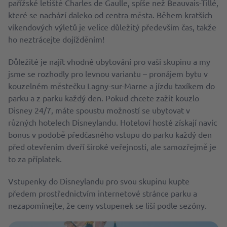
pařížské letiště Charles de Gaulle, spíše než Beauvais-Tillé,
které se nachází daleko od centra města. Během kratších
víkendových výletů je velice důležitý především čas, takže
ho neztrácejte dojížděním!
Důležité je najít vhodné ubytování pro vaši skupinu a my
jsme se rozhodly pro levnou variantu – pronájem bytu v
kouzelném městečku Lagny-sur-Marne a jízdu taxíkem do
parku a z parku každý den. Pokud chcete zažít kouzlo
Disney 24/7, máte spoustu možností se ubytovat v
různých hotelech Disneylandu. Hoteloví hosté získají navíc
bonus v podobě předčasného vstupu do parku každý den
před otevřením dveří široké veřejnosti, ale samozřejmě je
to za příplatek.
Vstupenky do Disneylandu pro svou skupinu kupte
předem prostřednictvím internetové stránce parku a
nezapomínejte, že ceny vstupenek se liší podle sezóny.