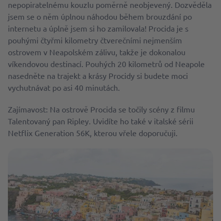
nepopiratelnému kouzlu poměrně neobjevený. Dozvěděla
jsem se o něm úplnou náhodou během brouzdání po
internetu a úplně jsem si ho zamilovala! Procida je s
pouhými čtyřmi kilometry čtverečními nejmenším
ostrovem v Neapolském zálivu, takže je dokonalou
víkendovou destinací. Pouhých 20 kilometrů od Neapole
nasedněte na trajekt a krásy Procidy si budete moci
vychutnávat po asi 40 minutách.
Zajímavost: Na ostrově Procida se točily scény z filmu
Talentovaný pan Ripley. Uvidíte ho také v italské sérii
Netflix Generation 56K, kterou vřele doporučuji.