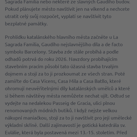
Sagrada Familia nebo některé ze slavných Gaudího budov.
Pokud plánujete město navštívit jen na víkend a nechcete
utratit celý svůj rozpočet, vyplatí se navštívit tyto
bezplatné památky.
Prohlídku katalánského hlavního města začněte u La
Sagrada Familia, Gaudího nejslavnějšího díla a de facto
symbolu Barcelony. Stavba zde stále probíhá a podle
odhadů potrvá do roku 2026. Navzdory probíhajícím
stavebním pracím působí tato úžasná stavba trvalým
dojmem a stojí za to ji prozkoumat ze všech stran. Poté
zamiřte do Casa Vicens, Casa Mila a Casa Batllo, které
ohromují neuvěřitelnými díly katalánských umělců a které
si během návštěvy města nemůžete nechat ujít. Odtud se
vydejte na nedalekou Passeig de Gracia, ulici plnou
renomovaných módních butiků. I když nejste velkou
nákupní maniačkou, stojí za to ji navštívit pro její umělecké
výkladní skříně. Další zajímavostí je gotická katedrála sv.
Eulálie, která byla postavená mezi 13.-15. stoletím. Před