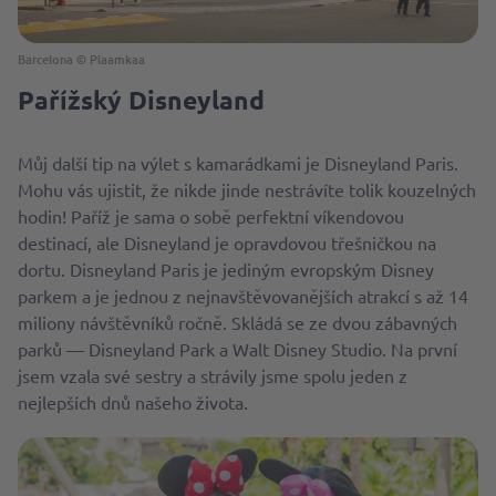
Barcelona © Plaamkaa
Pařížský Disneyland
Můj další tip na výlet s kamarádkami je Disneyland Paris.
Mohu vás ujistit, že nikde jinde nestrávíte tolik kouzelných
hodin! Paříž je sama o sobě perfektní víkendovou
destinací, ale Disneyland je opravdovou třešničkou na
dortu. Disneyland Paris je jediným evropským Disney
parkem a je jednou z nejnavštěvovanějších atrakcí s až 14
miliony návštěvníků ročně. Skládá se ze dvou zábavných
parků — Disneyland Park a Walt Disney Studio. Na první
jsem vzala své sestry a strávily jsme spolu jeden z
nejlepších dnů našeho života.