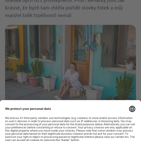
krásné, že bych tam chtěla pořídit stovky fotek a můj
manžel tolik trpělivosti nemá!
Benátky © Plaamkaa
Nejrychleji se do Benátek dostanete letadlem a po
krátkém letu se ocitnete v jednom z nejkrásnějších a