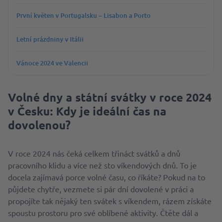
První květen v Portugalsku – Lisabon a Porto
Letní prázdniny v Itálii
Vánoce 2024 ve Valencii
Volné dny a státní svátky v roce 2024
v Česku: Kdy je ideální čas na
dovolenou?
V roce 2024 nás čeká celkem třináct svátků a dnů
pracovního klidu a více než sto víkendových dnů. To je
docela zajímavá porce volné času, co říkáte? Pokud na to
půjdete chytře, vezmete si pár dní dovolené v práci a
propojíte tak nějaký ten svátek s víkendem, rázem získáte
spoustu prostoru pro své oblíbené aktivity. Čtěte dál a