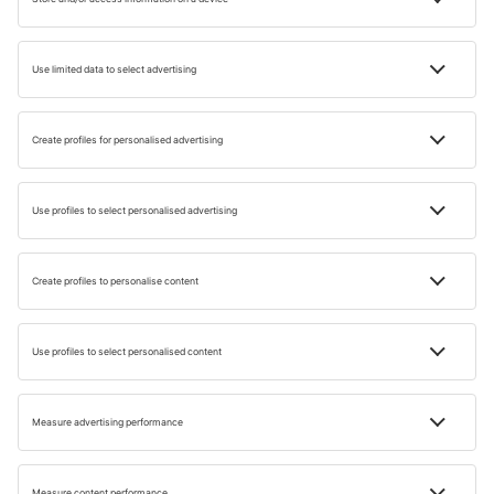
Eurovíkend ve Valencii
FAQ
Kdy je ideální doba pro dovolenou v České
republice v roce 2024?
Kde bychom mohli strávit Nový rok 2024?