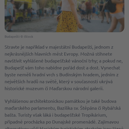
Budapešti © iStock
Stravte je například v majestátní Budapešti, jednom z
nejkrásnějších hlavních měst Evropy. Možná stihnete
navštívit vyhlášené budapešťské vánoční trhy; a pokud ne,
Budapešť vám toho nabídne pořád dost a dost. Vynechat
byste neměli hradní vrch s Budínským hradem, jedním z
největších hradů na světě, který v současnosti ukrývá
historické muzeum či Maďarskou národní galerii.
Vyhlášenou architektonickou památkou je také budova
maďarského parlamentu, Bazilika sv. Štěpána či Rybářská
bašta. Turisty však láká i budapešťské Tropikárium,
případně procházka po Dunajské promenádě. Zajímavou
alternativou vůči klasickým turistickým atrakcím jsou lázně