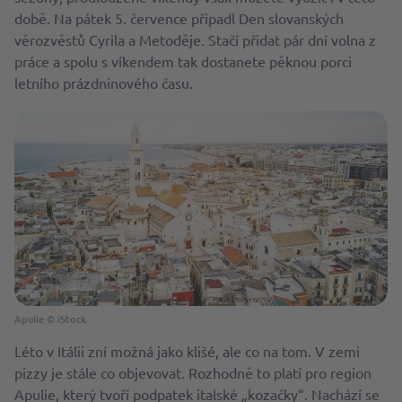
době. Na pátek 5. července připadl Den slovanských
věrozvěstů Cyrila a Metoděje. Stačí přidat pár dní volna z
práce a spolu s víkendem tak dostanete pěknou porci
letního prázdninového času.
Apulie © iStock
Léto v Itálii zní možná jako klišé, ale co na tom. V zemi
pizzy je stále co objevovat. Rozhodně to platí pro region
Apulie, který tvoří podpatek italské „kozačky“. Nachází se