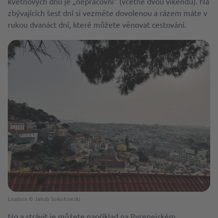
květnových dnů je „nepracovní“ (včetně dvou víkendů). Na
zbývajících šest dní si vezměte dovolenou a rázem máte v
rukou dvanáct dní, které můžete věnovat cestování.
Lisabon © Jakub Sokołowski
No a strávit je můžete například na Pyrenejském