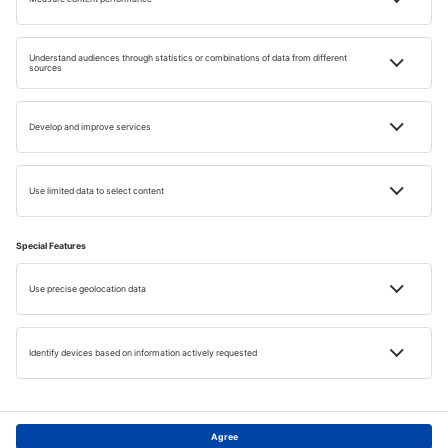
Má Česká republika volno během Velikonoc v
roce 2024?
Která místa jsou doporučená k návštěvě ve
Spojených arabských emirátech?
Kde bychom mohli strávit Dosažení práce a Den
vítězství nad fašismem v roce 2024?
Kterou oblast je doporučeno navštívit v Itálii
během letních prázdnin v roce 2024?
Kde bychom mohli strávit Vánoce v roce 2024?