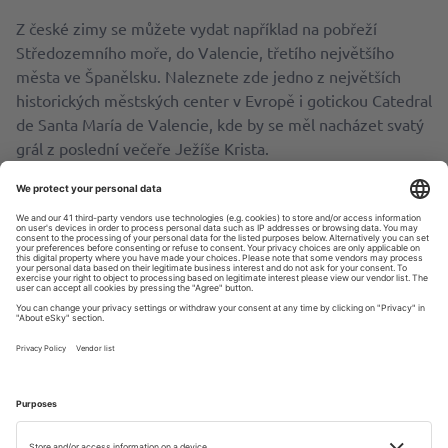
Z české zimy se můžete vydat například na pobřeží
Středozemního moře, do Valencie, třetího největšího
města ve Španělsku. Naleznete zde jedno z největších
historických městských center v Evropě i gotickou Catedral
de Santa María de Valencie, kde by se měl nacházet svatý
grál z poslední večeře Ježíše Krista.
Unikátní je také Mercat central, tržiště v centru města.
Můžete zde nakoupit a ochutnat čerstvou místní zeleninu,
ovoce, sýry, šunky, vína či plody moře. Případně si zajděte
na Playa de la Malvarrosa, od centra města je to jen
kousek, nebo na přírodní pláž u vesnice El Saler; mnozí ji
považují za vůbec nejkrásnější pláž v širokém okolí
Valencie.