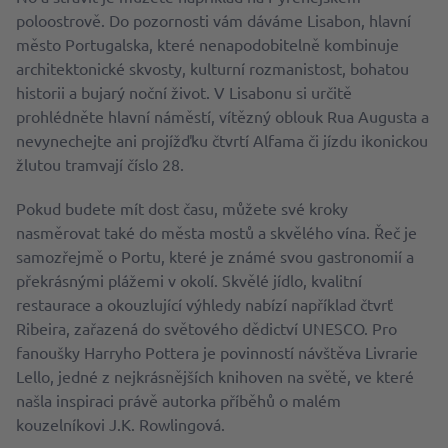
poloostrově. Do pozornosti vám dáváme Lisabon, hlavní
město Portugalska, které nenapodobitelně kombinuje
architektonické skvosty, kulturní rozmanistost, bohatou
historii a bujarý noční život. V Lisabonu si určitě
prohlédněte hlavní náměstí, vítězný oblouk Rua Augusta a
nevynechejte ani projížďku čtvrtí Alfama či jízdu ikonickou
žlutou tramvají číslo 28.
Pokud budete mít dost času, můžete své kroky
nasměrovat také do města mostů a skvělého vína. Řeč je
samozřejmě o Portu, které je známé svou gastronomií a
překrásnými plážemi v okolí. Skvělé jídlo, kvalitní
restaurace a okouzlující výhledy nabízí například čtvrť
Ribeira, zařazená do světového dědictví UNESCO. Pro
fanoušky Harryho Pottera je povinností návštěva Livrarie
Lello, jedné z nejkrásnějších knihoven na světě, ve které
našla inspiraci právě autorka příběhů o malém
kouzelníkovi J.K. Rowlingová.