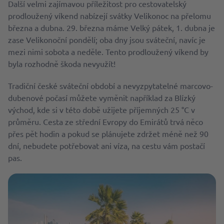
Další velmi zajímavou příležitost pro cestovatelský
prodloužený víkend nabízejí svátky Velikonoc na přelomu
března a dubna. 29. března máme Velký pátek, 1. dubna je
zase Velikonoční pondělí; oba dny jsou sváteční, navíc je
mezi nimi sobota a neděle. Tento prodloužený víkend by
byla rozhodně škoda nevyužít!
Tradiční české sváteční období a nevyzpytatelné marcovo-
dubenové počasí můžete vyměnit například za Blízký
východ, kde si v této době užijete příjemných 25 °C v
průměru. Cesta ze střední Evropy do Emirátů trvá něco
přes pět hodin a pokud se plánujete zdržet méně než 90
dní, nebudete potřebovat ani víza, na cestu vám postačí
pas.