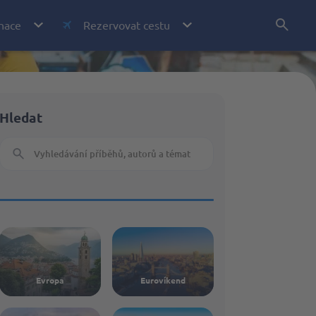
nace
Rezervovat cestu
Letenky
Hledat
Akční letenky
Eurovíkend
Dovolená
Ubytování
Atrakce
Pojištění
Evropa
Eurovíkend