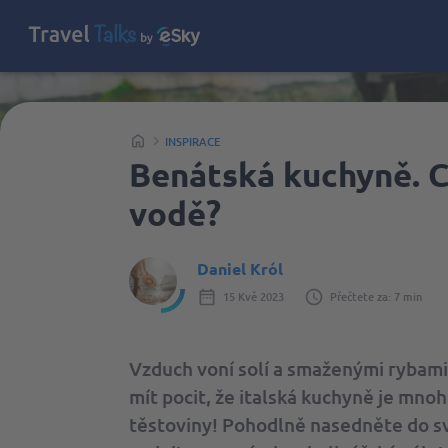
INSPIRACE
Benátská kuchyně. C
vodě?
Daniel Król
15 Kvě 2023
Přečtete za: 7 min
Vzduch voní solí a smaženými rybami.
mít pocit, že italská kuchyně je mno
těstoviny! Pohodlně nasedněte do sv