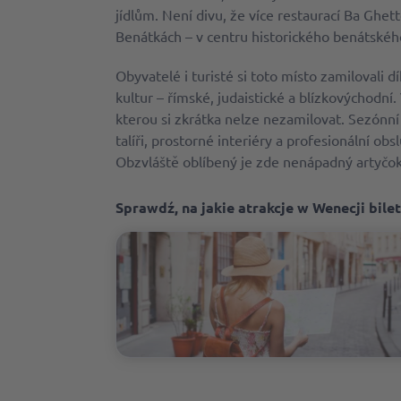
jídlům. Není divu, že více restaurací Ba Ghett
Benátkách – v centru historického benátskéh
Obyvatelé i turisté si toto místo zamilovali d
kultur – římské, judaistické a blízkovýchodní. 
kterou si zkrátka nelze nezamilovat. Sezónní
talíři, prostorné interiéry a profesionální ob
Obzvláště oblíbený je zde nenápadný artyčok
Sprawdź, na jakie atrakcje w Wenecji bilet