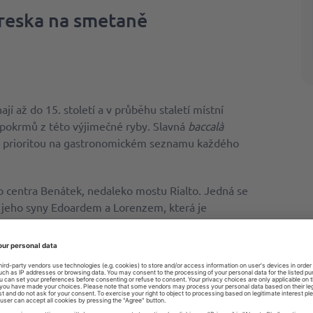
treska na smetaně
í až do 15. století a v průběhu staletí místní
 pokrmů z této výjimečné ryby. Slavná
baccalà
ýt prioritou na gastronomickém seznamu každého
ho centra Benátek, nedaleko mostu Rialto. Jedná se
 jeho syny Edoardem a Lorenzem, která je
ed 80 lety. Rodina pěstuje tradiční recepturu na
ravuje bez mléka nebo mouky. Je tedy skvělou
rancí laktózy. Na místě najdete i obchod, který nabízí
 a tresky připravené na mnoho chutných způsobů.