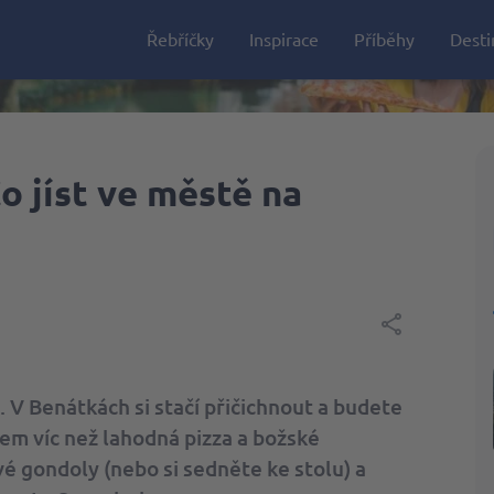
Řebříčky
Inspirace
Příběhy
Desti
Portugalsko
o jíst ve městě na
Tchaj-wan
 V Benátkách si stačí přičichnout a budete
hem víc než lahodná pizza a božské
é gondoly (nebo si sedněte ke stolu) a