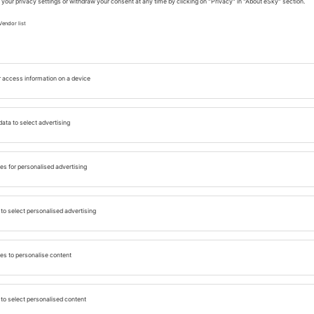
ém provedení
lhostejně. Jak ujišťuje filozofie tohoto místa,
ze součástí přístupu k ekologicky odpovědné kuchyni.