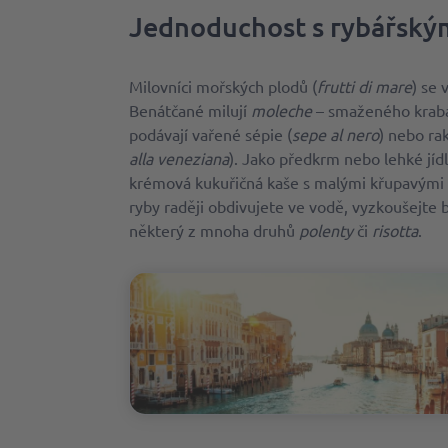
Jednoduchost s rybářsk
Milovníci mořských plodů (
frutti di mare
) se 
Benátčané milují
moleche
– smaženého kraba 
podávají vařené sépie (
sepe al nero
) nebo ra
alla veneziana
). Jako předkrm nebo lehké jíd
krémová kukuřičná kaše s malými křupavými 
ryby raději obdivujete ve vodě, vyzkoušejte be
některý z mnoha druhů
polenty
či
risotta
.