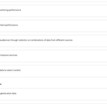
í pozornost se zde věnuje moderním a ekologickým
ání použitých plastů v Benátkách, a to tak, že
2
, což výrazně snižuje denní emise CO
do
místa zvou kolemjdoucí k ochutnávce autentické
ti
(místní provedení obloženého talíře nebo
 které nejlépe chutnají v provedení s rybami nebo