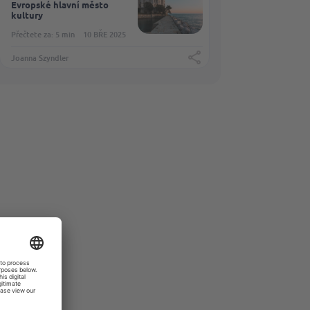
Evropské hlavní město
kultury
Přečtete za: 5 min
10 BŘE 2025
Joanna Szyndler