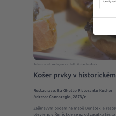
Jeden z wielu rodzajów cicchetti © shutterstock
Košer prvky v historické
Restaurace: Ba Ghetto Ristorante Kosher
Adresa
: Cannaregio, 2873/c
Zajímavým bodem na mapě Benátek je restaur
otevřeno v Římě, kde se již od začátku těšil