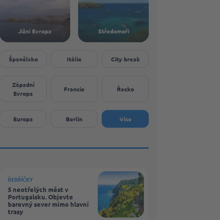
Jižní Evropa
Středomoří
Španělsko
Itálie
City break
Západní
Francie
Řecko
Evropa
Europa
Berlin
Více
ŘEBŘÍČKY
5 neotřelých měst v
Portugalsku. Objevte
barevný sever mimo hlavní
trasy