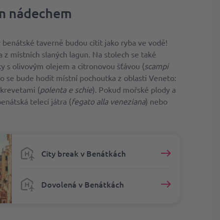
ým nádechem
v benátské taverně budou cítit jako ryba ve vodě!
z místních slaných lagun. Na stolech se také
ky s olivovým olejem a citronovou šťávou (
scampi
lo se bude hodit místní pochoutka z oblasti Veneto:
krevetami (
polenta e schie
). Pokud mořské plody a
nátská telecí játra (
fegato alla veneziana
) nebo
City break v Benátkách
Dovolená v Benátkách