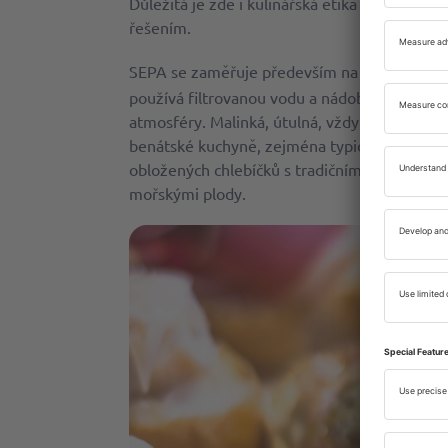
Důležitá je zde i kulinářská etika a zvláštn
řešením.
SEPA se zaměřuje především na účinné snižov
používá filtrovanou vodu a nádobí z kukuřice
atmosféry. Malinká, útulná, vždy přeplněná 
benátské kuchyně, zejména typických
cicchet
obložených chlebíčků s tradičními oblohami),
mořskými plody.