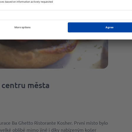
m centru města
ace Ba Ghetto Ristorante Kosher. První místo bylo
o velké oblibě mimo jiné i díky nabízeným košer