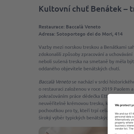
Kultovní chuť Benátek – 
Restaurace
: Baccalà Veneto
Adresa
: Sotoportego dei do Mori, 414
Vazby mezi norskou treskou a Benátkami sahaj
zdokonalili způsoby zpracování a uchovávání
neboli sušená treska na smetaně by měla b
oddaného objevitele benátských chutí.
Baccalà Veneto
se nachází v srdci historické
o restauraci založenou v roce 2019 Paolem a
pokračováním práce dědečka Ettora z doby př
neuvěřitelně krémovou tresku, která se přip
pochoutkou pro ty, kteří trpí celiakií a intole
široký výběr typických benátských produktů